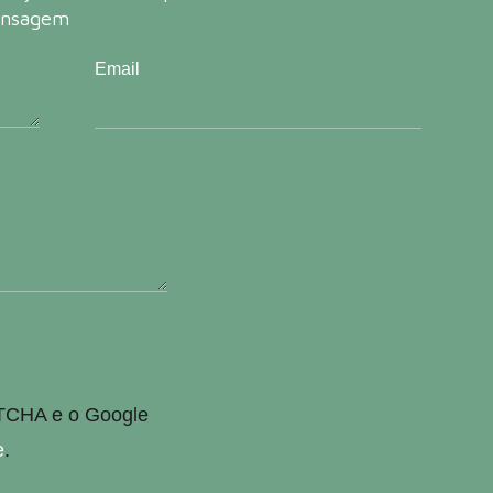
ensagem
Email
PTCHA e o Google
e
.