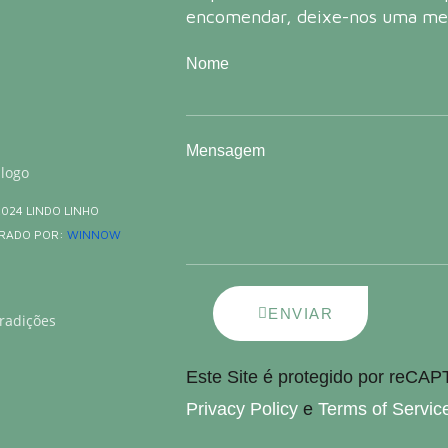
encomendar, deixe-nos uma m
Nome
Mensagem
2024 LINDO LINHO
RADO POR:
WINNOW
ENVIAR
Este Site é protegido por reCA
Privacy Policy
e
Terms of Servic