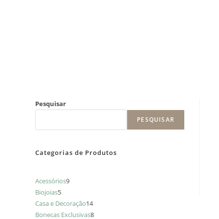
Pesquisar
PESQUISAR
Categorias de Produtos
Acessórios
9
Biojoias
5
Casa e Decoração
14
Bonecas Exclusivas
8